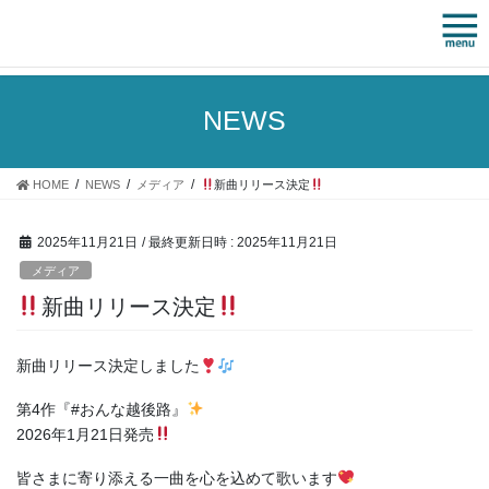
コ
ナ
ン
ビ
テ
ゲ
ン
ー
ツ
シ
NEWS
へ
ョ
ス
ン
キ
に
HOME
NEWS
メディア
新曲リリース決定
ッ
移
プ
動
2025年11月21日
/ 最終更新日時 :
2025年11月21日
メディア
新曲リリース決定
新曲リリース決定しました
第4作『#おんな越後路』
2026年1月21日発売
皆さまに寄り添える一曲を心を込めて歌います